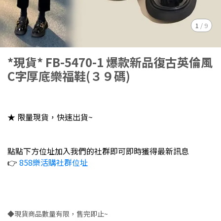
1
/
9
*現貨* FB-5470-1 爆款新品復古英倫風
C字厚底樂福鞋(３９碼)
★ 限量現貨，快速出貨~
點點下方位址加入我們的社群即可即時獲得最新訊息
👉
858樂活購社群位址
◆現貨商品數量有限，售完即止~