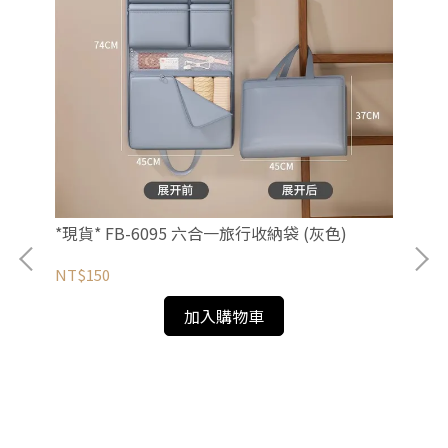
*現貨* FB-6095 六合一旅行收納袋 (灰色)
NT$150
加入購物車
*現
輕運
NT