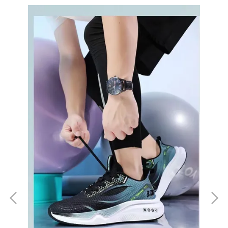
*現
巾
NT