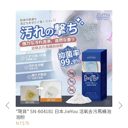
*現貨* SN-604181 日本JieYou 活氧去污馬桶泡
*現
泡粉
C
NT$75
NT