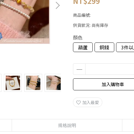
NT$299
商品編號:
供貨狀況:
尚有庫存
顏色
葫蘆
銅錢
3件
加入購物車
加入最愛
規格說明