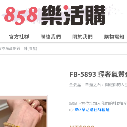
官方社群
聯絡我們
關於我們
購物需知
金髮晶葫蘆銅錢手鍊(附盒)
FB-5893 輕奢
金髮晶：幸運之石，閃耀你的人
點點下方位址加入我們的社群即
👉
858樂活購社群位址