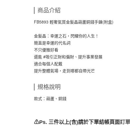
商品介紹
FB5893 輕奢氣質金髮晶葫蘆銅錢手鍊(附盒)
金髮晶：幸運之石，閃耀你的人生！
簡直是幸運的代名詞
不只優雅好看
還能 #吸引正財和偏財、提升事業發展
適合每個人配戴
提升整體氣場，走到哪都自帶光芒
規格說明
款式：葫蘆、銅錢
⚠Ps. 三件以上(含)請於下單結帳頁面
訂單