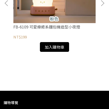
FB-6109 可愛療癒系麵包機造型小夜燈
FB
NT$199
NT
加入購物車
入)
購物導覽