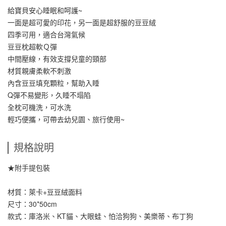
給寶貝安心睡眠和呵護~
一面是超可愛的印花，另一面是超舒服的豆豆絨
四季可用，適合台灣氣候
豆豆枕超軟Ｑ彈
中間壓線，有效支撐兒童的頸部
材質親膚柔軟不刺激
內含豆豆填充顆粒，幫助入睡
Q彈不易變形，久睡不塌陷
全枕可機洗，可水洗
輕巧便攜，可帶去幼兒園、旅行使用~
規格說明
★附手提包裝
材質：萊卡+豆豆絨面料
尺寸：30*50cm
款式：庫洛米、KT貓、大眼蛙、怕洽狗狗、美樂蒂、布丁狗