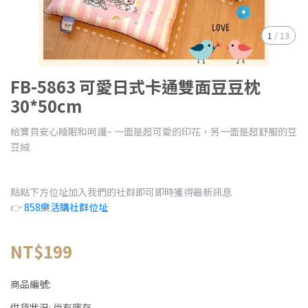
1
/
13
FB-5863 可愛日式卡通雙面豆豆枕
30*50cm
給寶貝安心睡眠和呵護~ 一面是超可愛的印花，另一面是超舒服的豆
豆絨
點點下方位址加入我們的社群即可即時獲得最新訊息
👉
858樂活購社群位址
NT$199
商品編號:
供貨狀況:
尚有庫存