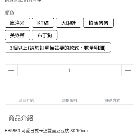
顏色
庫洛米
KT貓
大眼蛙
怕洽狗狗
美樂蒂
布丁狗
3個以上(請於訂單備註要的款式、數量明細)
商品介紹
規格說明
運送方式
商品介紹
FB5863 可愛日式卡通雙面豆豆枕 30*50cm