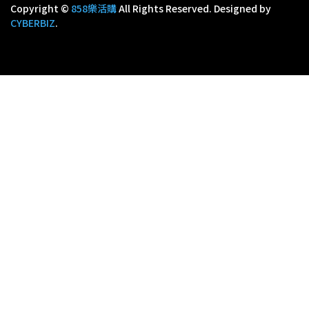
Copyright ©
858樂活購
All Rights Reserved.
Designed by
CYBERBIZ
.