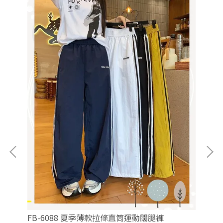
F
NT
FB-6088 夏季薄款拉條直筒運動闊腿褲