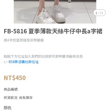
1
/
11
FB-5816 夏季薄款天絲牛仔中長a字裙
微A字的直筒版型非常顯瘦
點點下方位址加入我們的社群即可即時獲得最新訊息
👉
858樂活購社群位址
NT$450
商品編號:
供貨狀況:
尚有庫存
顏色