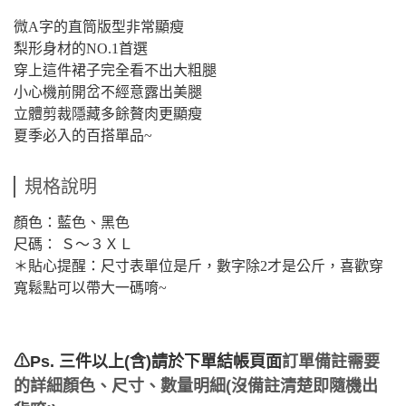
微A字的直筒版型非常顯瘦
梨形身材的NO.1首選
穿上這件裙子完全看不出大粗腿
小心機前開岔不經意露出美腿
立體剪裁隱藏多餘贅肉更顯瘦
夏季必入的百搭單品~
規格說明
顏色：藍色、黑色
尺碼： Ｓ～３ＸＬ
＊貼心提醒：尺寸表單位是斤，數字除2才是公斤，喜歡穿
寬鬆點可以帶大一碼唷~
⚠Ps. 三件以上(含)請於下單結帳頁面
訂單備註需要
的詳細顏色、尺寸、數量明細(沒備註清楚即隨機出