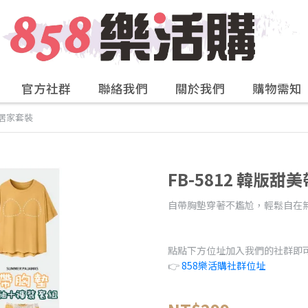
官方社群
聯絡我們
關於我們
購物需知
閒居家套裝
FB-5812 韓版
自帶胸墊穿著不尷尬，輕鬆自在
點點下方位址加入我們的社群即
👉
858樂活購社群位址