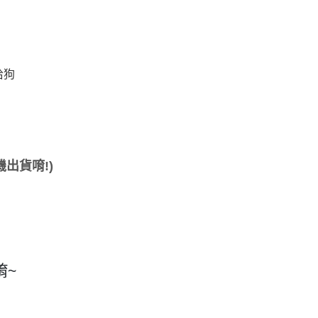
恰狗
出貨唷!)
唷~