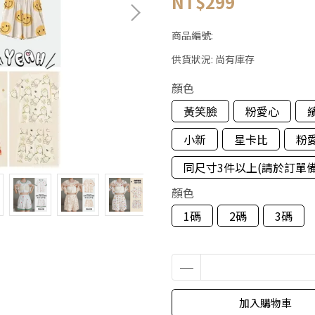
NT$299
商品編號:
供貨狀況:
尚有庫存
顏色
黃笑臉
粉愛心
小新
星卡比
粉
同尺寸3件以上(請於訂單
顏色
1碼
2碼
3碼
加入購物車