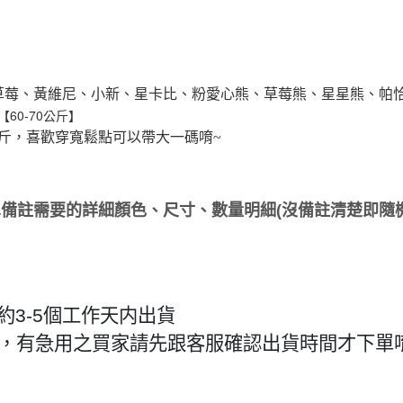
草莓、黃維尼、小新、星卡比、粉愛心熊、草莓熊、星星熊、帕
【60-70公斤】
斤，喜歡穿寬鬆點可以帶大一碼唷~
備註需要的詳細顏色、尺寸、數量明細(沒備註清楚即隨機
約3-5個工作天内出貨
作天，有急用之買家請先跟客服確認出貨時間才下單