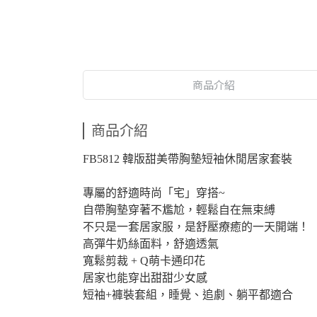
商品介紹
商品介紹
FB5812 韓版甜美帶胸墊短袖休閒居家套裝
專屬的舒適時尚「宅」穿搭~
自帶胸墊穿著不尷尬，輕鬆自在無束縛
不只是一套居家服，是舒壓療癒的一天開端！
高彈牛奶絲面料，舒適透氣
寬鬆剪裁 + Q萌卡通印花
居家也能穿出甜甜少女感
短袖+褲裝套組，睡覺、追劇、躺平都適合