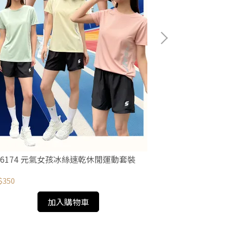
FB-5754【
兩件套】
NT$299
B-6174 元氣女孩冰絲速乾休閒運動套裝
$350
加入購物車