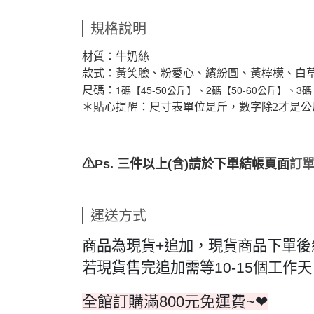
規格說明
材質：牛奶絲
款式：黃笑臉、粉愛心、繽紛圓、黃檸檬、白
1碼【45-50公斤】、2碼【50-60公斤】、3碼
尺碼：
＊貼心提醒：尺寸表單位是斤，數字除2才是公
⚠Ps. 三件以上(含)請於下單結帳頁面
訂單
運送方式
商品為現貨+追加，現貨商品下單後
若現貨售完追加需等10-15個工
全館訂購滿800元免運費~❤