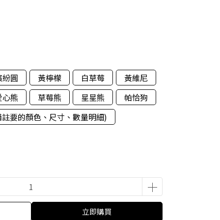
繽紛圓
黃檸檬
白草莓
黃維尼
愛心熊
草莓熊
星星熊
帕恰狗
備註要的顏色、尺寸、數量明細)
立即購買