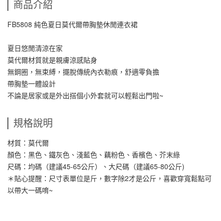
商品介紹
FB5808 純色夏日莫代爾帶胸墊休閒連衣裙
夏日悠閒清涼在家
莫代爾材質就是親膚涼感貼身
無鋼圈，無束縛，擺脫傳統內衣勒痕，舒適零負擔
帶胸墊一體設計
不論是居家或是外出搭個小外套就可以輕鬆出門啦~
規格說明
材質：莫代爾
顏色：黑色、鐵灰色、淺藍色、藕粉色、香檳色、芥末綠
尺碼：均碼（建議45-65公斤）、大尺碼（建議65-80公斤)
＊貼心提醒：尺寸表單位是斤，數字除2才是公斤，喜歡穿寬鬆點可
以帶大一碼唷~