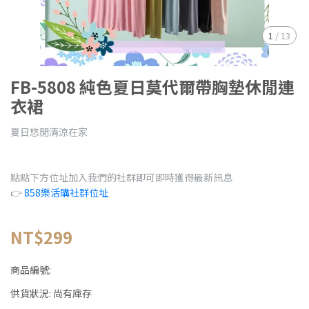
1
/
13
FB-5808 純色夏日莫代爾帶胸墊休閒連
衣裙
夏日悠閒清涼在家
點點下方位址加入我們的社群即可即時獲得最新訊息
👉
858樂活購社群位址
NT$299
商品編號:
供貨狀況:
尚有庫存