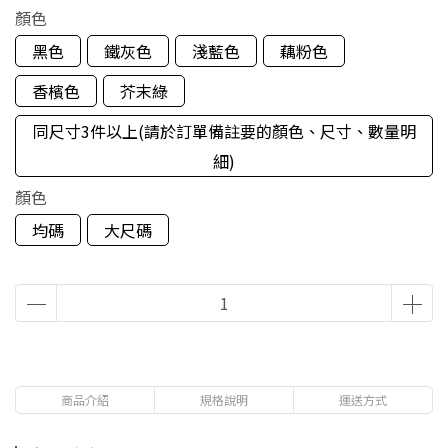
顏色
黑色
鐵灰色
淺藍色
藕粉色
香檳色
芥末綠
同尺寸3件以上(請於訂單備註要的顏色、尺寸、數量明
細)
顏色
均碼
大尺碼
商品介紹
規格說明
運送方式