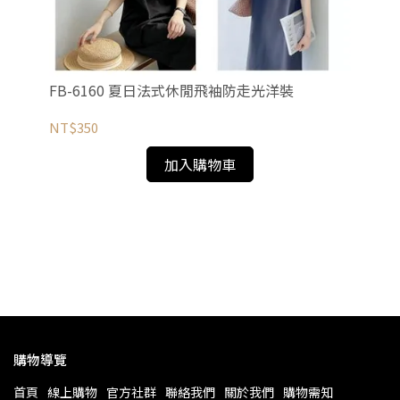
FB-6160 夏日法式休閒飛袖防走光洋裝
NT$350
加入購物車
F
NT
購物導覽
首頁
線上購物
官方社群
聯絡我們
關於我們
購物需知