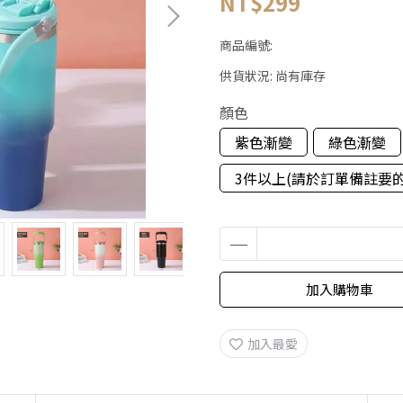
NT$299
商品編號:
供貨狀況:
尚有庫存
顏色
紫色漸變
綠色漸變
3件以上(請於訂單備註要
加入購物車
加入最愛