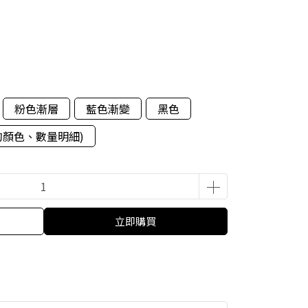
粉色漸層
藍色漸變
黑色
的顏色、數量明細)
立即購買