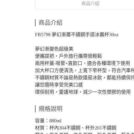
商品介紹
商品介紹
FB5798 夢幻漸層不鏽鋼手提冰霸杯30oz
夢幻漸變色超級美
便攜提把，戶外旅行攜帶很輕鬆
兩用杯蓋-吸管+直飲口，適合各種環境下使用
加大杯口方便清洗，上寬下窄杯型，符合汽車
不鏽鋼材質不論是熱飲還是冰飲，都能持續保
讓您隨時享受完美口感
環保耐用，愛護地球，減少一次性塑膠的使用
規格說明
容量：880ml
材質：杯內304不鏽鋼、杯外201不鏽鋼